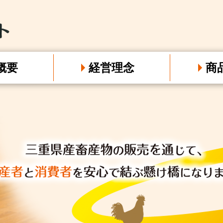
概要
経営理念
商
牛肉・豚肉・
加工品・包装